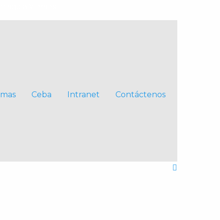
ingo a Viernes
omas
Ceba
Intranet
Contáctenos