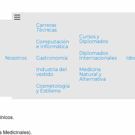
contacto@cica.edu.pe
Dom
al y Alternativa
Carreras
Técnicas
Cursos y
Diplomados
Computación
e Informática
Diplomados
Internacionales
Gastronomía
Nosotros
Idi
Medicina
Industria del
Natural y
vestido
Alternativa
Cosmetología
y Estilismo
ínicos.
s Medicinales).