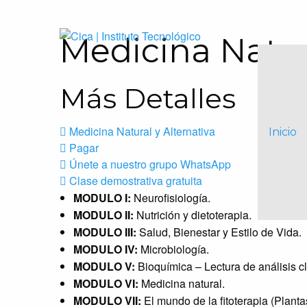
¿Consultas?
971-918- 045
Medicina Natur
Más Detalles
Medicina Natural y Alternativa
Inicio
Pagar
Únete a nuestro grupo WhatsApp
Clase demostrativa gratuita
MODULO I:
Neurofisiología.
MODULO II:
Nutrición y dietoterapia.
MODULO III:
Salud, Bienestar y Estilo de Vida.
MODULO IV:
Microbiología.
MODULO V:
Bioquímica – Lectura de análisis cl
MODULO VI:
Medicina natural.
MODULO VII:
El mundo de la fitoterapia (Planta