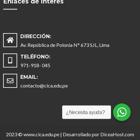
Enlaces de interés
DIRECCIÓN:
Av. República de Polonia N° 673 SJL, Lima
TELÉFONO:
971-918- 045
EMAIL:
contacto@cica.edu.pe
¿Necesita ayuda?
2023 © www.cica.edu.pe | Desarrollado por
DiceaHost.com